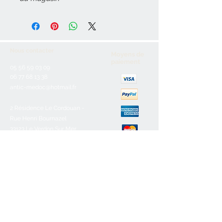
Nous contacter
Moyens de
paiement
05 56 59 03 09
06 77 68 13 38
antic-medoc@hotmail.fr
2 Résidence Le Cordouan -
Rue Henri Bournazel
33123 Le Verdon Sur Mer
Service client
Nous contacter
Aide & FAQ
Mentions légales
C.G.V
Paiement sécurisé
Retours/remboursements