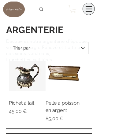
ARGENTERIE
Découvrez notre argenterie d'époque,
vintage, design. Rénové et traité par
nos soins. Couteaux,
fourchettes,
cuillières
Pichet à lait
Pelle à poisson
en argent
Prix
45,00 €
Prix
85,00 €