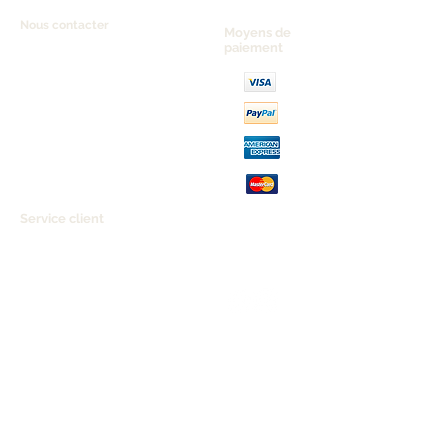
Nous contacter
Moyens de
paiement
05 56 59 03 09
06 77 68 13 38
antic-medoc@hotmail.fr
2 Résidence Le Cordouan -
Rue Henri Bournazel
33123 Le Verdon Sur Mer
Service client
Nous contacter
Aide & FAQ
Mentions légales
C.G.V
Paiement sécurisé
Retours/remboursements
Horaires d'ouverture
Lundi :
Fermé