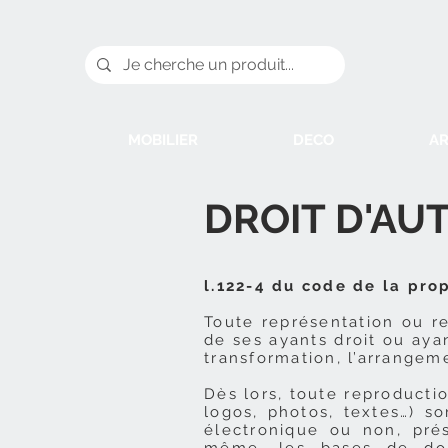
MOBILIER
DECO
AR
DROIT D'AU
l.122-4 du code de la prop
Toute représentation ou re
de ses ayants droit ou ayan
transformation, l’arrangem
Dès lors, toute reproducti
logos, photos, textes…) so
électronique ou non, prés