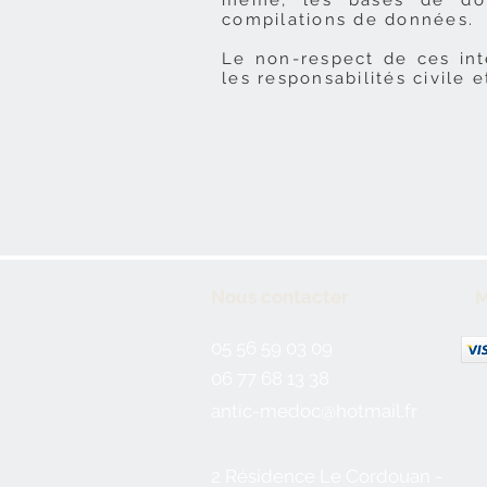
même, les bases de donn
compilations de données.
Le non-respect de ces int
les responsabilités civile 
Nous contacter
M
05 56 59 03 09
06 77 68 13 38
antic-medoc@hotmail.fr
2 Résidence Le Cordouan -