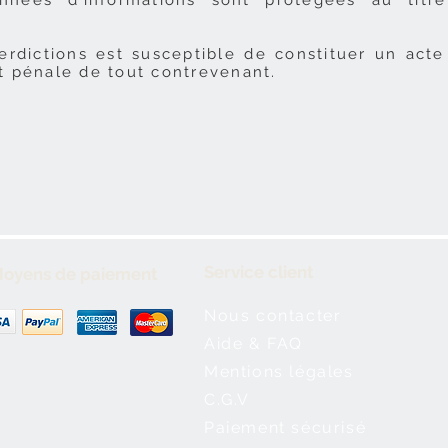
ées d’informations sont protégées au titre
erdictions est susceptible de constituer un act
et pénale de tout contrevenant.
Service client
oyens de paiement
Nous contacter
Aide & FAQ
Mentions légales
C.G.V
Paiement sécurisé