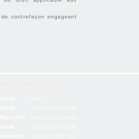
 du droit applicable aux
e de contrefaçon engageant
Horaires d'ouverture
Lundi :
Fermé
Mardi :
10h-12h30/16h-19h
Mercredi :
10h-12h30/16h-19h
Jeudi:
10h-12h30/16h-19h
Vendredi :
10h-12h30/16h-19h