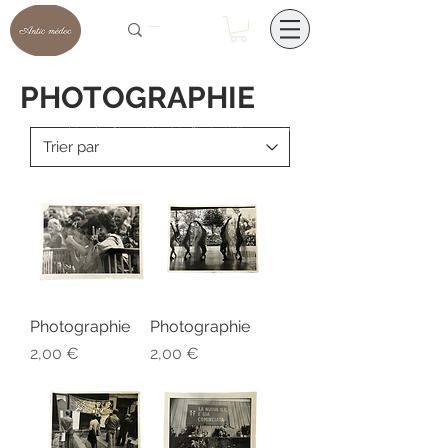
PHOTOGRAPHIE
Découvrez nos photographies d'époque, vintage, design. Rénovées et traitées par nos soins
Photographie
Photographie
Prix
Prix
2,00 €
2,00 €