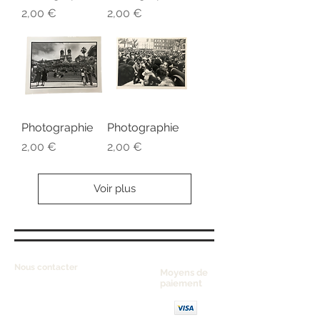
Prix
Prix
2,00 €
2,00 €
Photographie
Photographie
Prix
Prix
2,00 €
2,00 €
Voir plus
Nous contacter
Moyens de
paiement
05 56 59 03 09
06 77 68 13 38