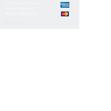
2 Résidence Le Cordouan -
Rue Henri Bournazel
33123 Le Verdon Sur Mer
Service client
Nous contacter
Aide & FAQ
Mentions légales
C.G.V
Paiement sécurisé
Retours/remboursements
Horaires d'ouverture
Lundi :
Fermé
Mardi :
10h-12h30/16h-19h
Mercredi :
10h-12h30/16h-19h
Jeudi:
10h-12h30/16h-19h
Vendredi :
10h-12h30/16h-19h
Samedi :
10h-12h30/16h-19h