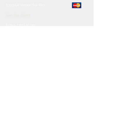
33123 Le Verdon Sur Mer
Service client
Nous contacter
Aide & FAQ
Mentions légales
C.G.V
Paiement sécurisé
Retours/remboursements
Horaires d'ouverture
Lundi :
Fermé
Mardi :
10h-12h30/16h-19h
Mercredi :
10h-12h30/16h-19h
Jeudi:
10h-12h30/16h-19h
Vendredi :
10h-12h30/16h-19h
Samedi :
10h-12h30/16h-19h
Dimanche :
Fermé