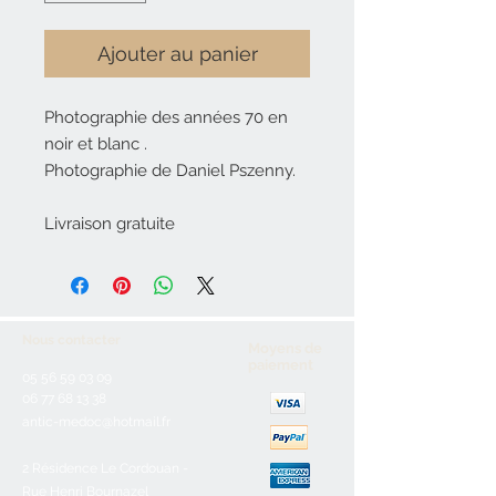
Ajouter au panier
Photographie des années 70 en
noir et blanc .
Photographie de Daniel Pszenny.
Livraison gratuite
Nous contacter
Moyens de
paiement
05 56 59 03 09
06 77 68 13 38
antic-medoc@hotmail.fr
2 Résidence Le Cordouan -
Rue Henri Bournazel