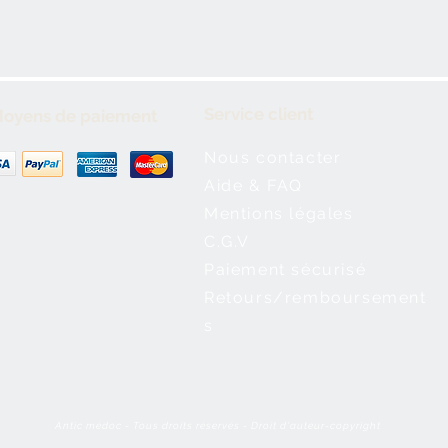
Service client
oyens de paiement
Nous contacter
Aide & FAQ
Mentions légales
C.G.V
Paiement sécurisé
Retours/remboursement
s
Antic médoc - Tous droits réservés - Droit d'auteur-copyright