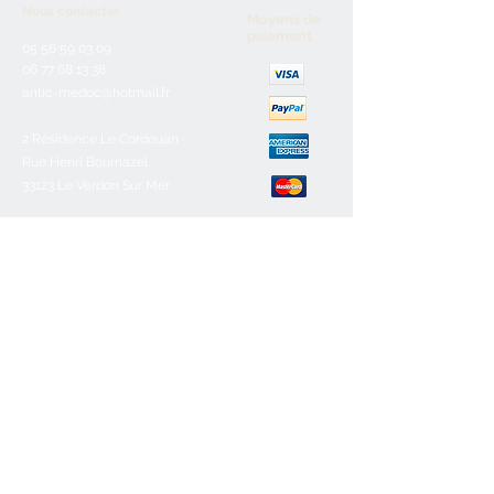
Nous contacter
Moyens de
paiement
05 56 59 03 09
06 77 68 13 38
antic-medoc@hotmail.fr
2 Résidence Le Cordouan -
Rue Henri Bournazel
33123 Le Verdon Sur Mer
Service client
Nous contacter
Aide & FAQ
Mentions légales
C.G.V
Paiement sécurisé
Retours/remboursements
Horaires d'ouverture
Lundi :
Fermé