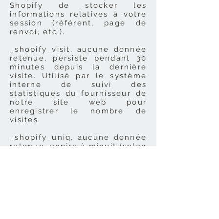
Shopify de stocker les
informations relatives à votre
session (référent, page de
renvoi, etc.).
_shopify_visit, aucune donnée
retenue, persiste pendant 30
minutes depuis la dernière
visite. Utilisé par le système
interne de suivi des
statistiques du fournisseur de
notre site web pour
enregistrer le nombre de
visites.
_shopify_uniq, aucune donnée
retenue, expire à minuit (selon
l’emplacement du visiteur) le
jour suivant. Calcule le
nombre de visites d’une
boutique par client unique.
cart, identificateur unique,
persiste pendant 2 semaines,
stocke l’information relative à