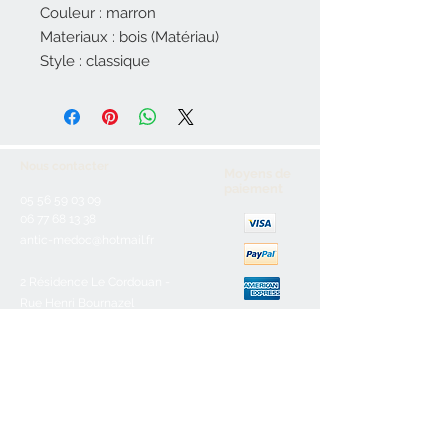
Couleur : marron
Materiaux : bois (Matériau)
Style : classique
Nous contacter
Moyens de
paiement
05 56 59 03 09
06 77 68 13 38
antic-medoc@hotmail.fr
2 Résidence Le Cordouan -
Rue Henri Bournazel
33123 Le Verdon Sur Mer
Service client
Nous contacter
Aide & FAQ
Mentions légales