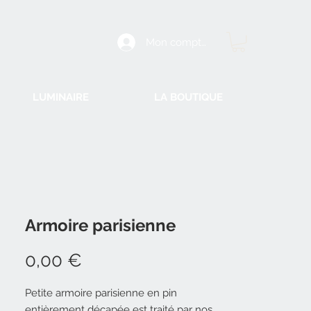
Mon compte
LUMINAIRE
LA BOUTIQUE
Armoire parisienne
Prix
0,00 €
Petite armoire parisienne en pin
entièrement décapée est traité par nos