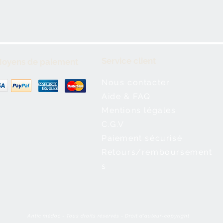
Service client
oyens de paiement
Nous contacter
Aide & FAQ
Mentions légales
C.G.V
Paiement sécurisé
Retours/remboursement
s
Antic médoc - Tous droits réservés - Droit d'auteur-copyright