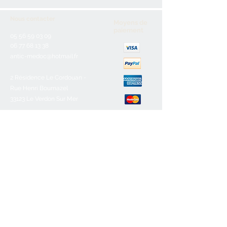
Nous contacter
Moyens de
paiement
05 56 59 03 09
06 77 68 13 38
antic-medoc@hotmail.fr
2 Résidence Le Cordouan -
Rue Henri Bournazel
33123 Le Verdon Sur Mer
Service client
Nous contacter
Aide & FAQ
Mentions légales
C.G.V
Paiement sécurisé
Retours/remboursements
Horaires d'ouverture