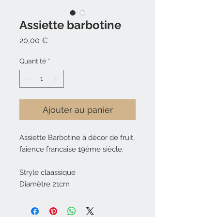
Assiette barbotine
Prix
20,00 €
Quantité
*
Ajouter au panier
Assiette Barbotine à décor de fruit,
faience francaise 19éme siècle.
Stryle claassique
Diamètre 21cm