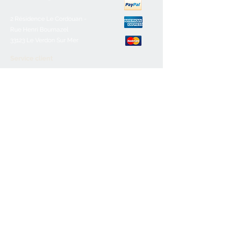
2 Résidence Le Cordouan -
Rue Henri Bournazel
33123 Le Verdon Sur Mer
Service client
Nous contacter
Aide & FAQ
Mentions légales
C.G.V
Paiement sécurisé
Retours/remboursements
Horaires d'ouverture
Lundi :
Fermé
Mardi :
10h-12h30/16h-19h
Mercredi :
10h-12h30/16h-19h
Jeudi:
10h-12h30/16h-19h
Vendredi :
10h-12h30/16h-19h