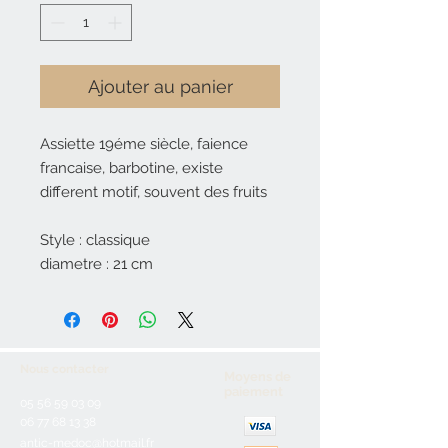
Ajouter au panier
Assiette 19éme siècle, faience
francaise, barbotine, existe
different motif, souvent des fruits
Style : classique
diametre : 21 cm
Nous contacter
Moyens de
paiement
05 56 59 03 09
06 77 68 13 38
antic-medoc@hotmail.fr