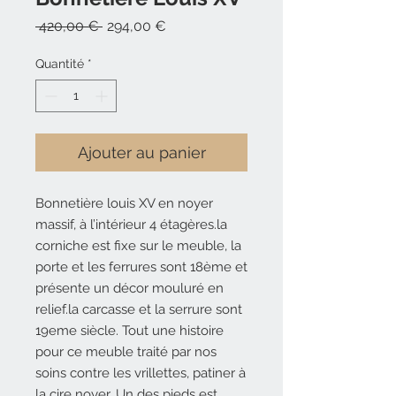
Prix
Prix
 420,00 € 
294,00 €
original
promotionnel
Quantité
*
Ajouter au panier
Bonnetière louis XV en noyer
massif, à l’intérieur 4 étagères.la
corniche est fixe sur le meuble, la
porte et les ferrures sont 18ème et
présente un décor mouluré en
relief.la carcasse et la serrure sont
19eme siècle. Tout une histoire
pour ce meuble traité par nos
soins contre les vrillettes, patiner à
la cire noyer. Un des pieds est