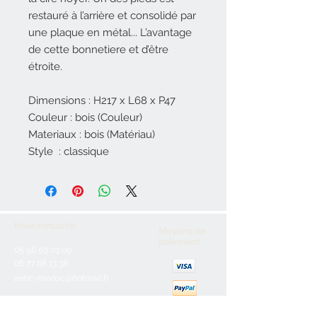
restauré à l’arrière et consolidé par
une plaque en métal... L’avantage
de cette bonnetiere et d’être
étroite.
Dimensions : H217 x L68 x P47
Couleur : bois (Couleur)
Materiaux : bois (Matériau)
Style : classique
Nous contacter
Moyens de
paiement
05 56 59 03 09
06 77 68 13 38
antic-medoc@hotmail.fr
2 Résidence Le Cordouan -