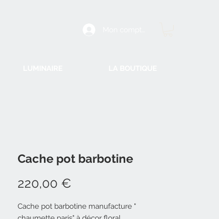
Mon compte
LUMINAIRE
LA BOUTIQUE
Cache pot barbotine
Prix
220,00 €
Cache pot barbotine manufacture "
chaumette paris" à décor floral.