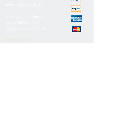
antic-medoc@hotmail.fr
2 Résidence Le Cordouan -
Rue Henri Bournazel
33123 Le Verdon Sur Mer
Service client
Nous contacter
Aide & FAQ
Mentions légales
C.G.V
Paiement sécurisé
Retours/remboursements
Horaires d'ouverture
Lundi :
Fermé
Mardi :
10h-12h30/16h-19h
Mercredi :
10h-12h30/16h-19h
Jeudi:
10h-12h30/16h-19h