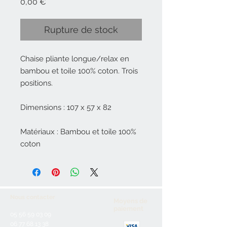
Prix
0,00 €
Rupture de stock
Chaise pliante longue/relax en
bambou et toile 100% coton. Trois
positions.
Dimensions : 107 x 57 x 82
Matériaux : Bambou et toile 100%
coton
Nous contacter
Moyens de
paiement
05 56 59 03 09
06 77 68 13 38