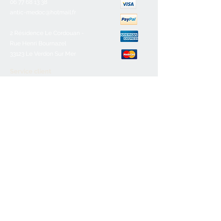
06 77 68 13 38
antic-medoc@hotmail.fr
2 Résidence Le Cordouan -
Rue Henri Bournazel
33123 Le Verdon Sur Mer
Service client
Nous contacter
Aide & FAQ
Mentions légales
C.G.V
Paiement sécurisé
Retours/remboursements
Horaires d'ouverture
Lundi :
Fermé
Mardi :
10h-12h30/16h-19h
Mercredi :
10h-12h30/16h-19h
Jeudi:
10h-12h30/16h-19h