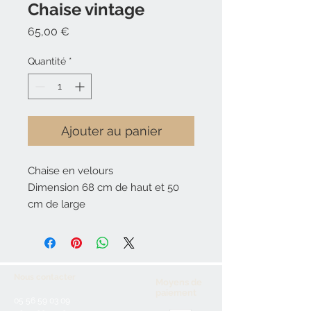
Chaise vintage
Prix
65,00 €
Quantité
*
Ajouter au panier
Chaise en velours
Dimension 68 cm de haut et 50
cm de large
Nous contacter
Moyens de
paiement
05 56 59 03 09