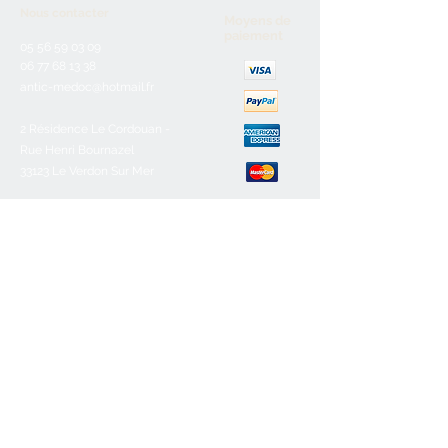
Nous contacter
Moyens de
paiement
05 56 59 03 09
06 77 68 13 38
antic-medoc@hotmail.fr
2 Résidence Le Cordouan -
Rue Henri Bournazel
33123 Le Verdon Sur Mer
Service client
Nous contacter
Aide & FAQ
Mentions légales
C.G.V
Paiement sécurisé
Retours/remboursements
Horaires d'ouverture
Lundi :
Fermé