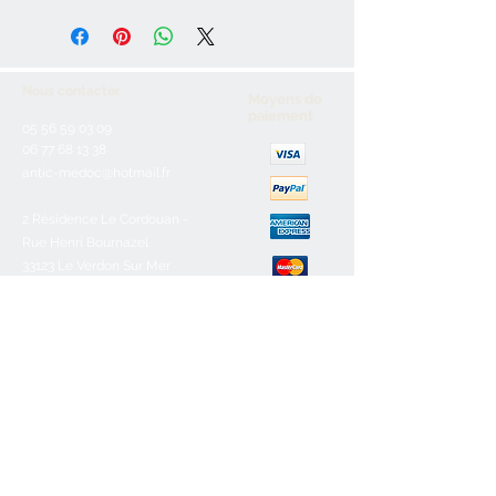
Nous contacter
Moyens de
paiement
05 56 59 03 09
06 77 68 13 38
antic-medoc@hotmail.fr
2 Résidence Le Cordouan -
Rue Henri Bournazel
33123 Le Verdon Sur Mer
Service client
Nous contacter
Aide & FAQ
Mentions légales
C.G.V
Paiement sécurisé
Retours/remboursements