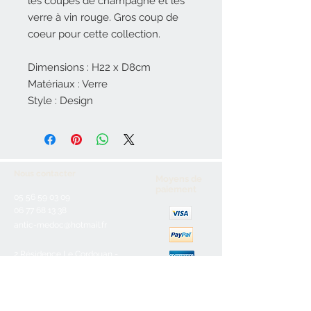
les coupes de champagne et les
verre à vin rouge. Gros coup de
coeur pour cette collection.
Dimensions : H22 x D8cm
Matériaux : Verre
Style : Design
Nous contacter
Moyens de
paiement
05 56 59 03 09
06 77 68 13 38
antic-medoc@hotmail.fr
2 Résidence Le Cordouan -
Rue Henri Bournazel
33123 Le Verdon Sur Mer
Service client