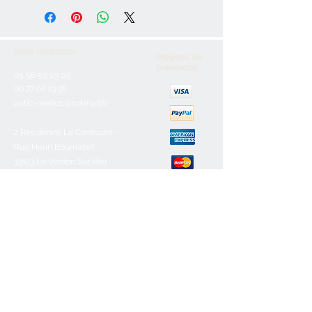
Nous contacter
Moyens de
paiement
05 56 59 03 09
06 77 68 13 38
antic-medoc@hotmail.fr
2 Résidence Le Cordouan -
Rue Henri Bournazel
33123 Le Verdon Sur Mer
Service client
Nous contacter
Aide & FAQ
Mentions légales
C.G.V
Paiement sécurisé
Retours/remboursements