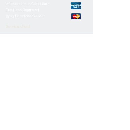
2 Résidence Le Cordouan -
Rue Henri Bournazel
33123 Le Verdon Sur Mer
Service client
Nous contacter
Aide & FAQ
Mentions légales
C.G.V
Paiement sécurisé
Retours/remboursements
Horaires d'ouverture
Lundi :
Fermé
Mardi :
10h-12h30/16h-19h
Mercredi :
10h-12h30/16h-19h
Jeudi:
10h-12h30/16h-19h
Vendredi :
10h-12h30/16h-19h
Samedi :
10h-12h30/16h-19h