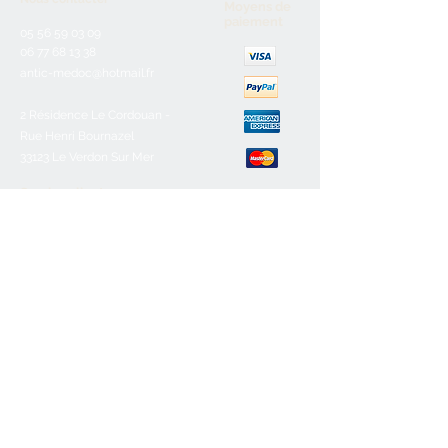
Moyens de
paiement
05 56 59 03 09
06 77 68 13 38
antic-medoc@hotmail.fr
2 Résidence Le Cordouan -
Rue Henri Bournazel
33123 Le Verdon Sur Mer
Service client
Nous contacter
Aide & FAQ
Mentions légales
C.G.V
Paiement sécurisé
Retours/remboursements
Horaires d'ouverture
Lundi :
Fermé
Mardi :
10h-12h30/16h-19h