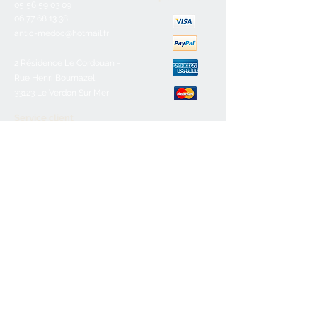
05 56 59 03 09
06 77 68 13 38
antic-medoc@hotmail.fr
2 Résidence Le Cordouan -
Rue Henri Bournazel
33123 Le Verdon Sur Mer
Service client
Nous contacter
Aide & FAQ
Mentions légales
C.G.V
Paiement sécurisé
Retours/remboursements
Horaires d'ouverture
Lundi :
Fermé
Mardi :
10h-12h30/16h-19h
Mercredi :
10h-12h30/16h-19h