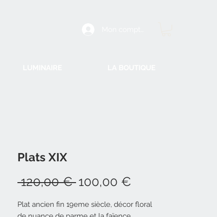
Mon compte
LUMINAIRE
LA BOUTIQUE
Plats XIX
Prix
Prix
 120,00 € 
100,00 €
original
promotionnel
Plat ancien fin 19eme siècle, décor floral
de nuance de parme et la faïence