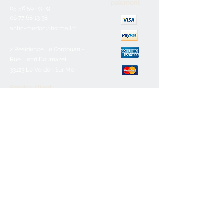
paiement
05 56 59 03 09
06 77 68 13 38
antic-medoc@hotmail.fr
2 Résidence Le Cordouan -
Rue Henri Bournazel
33123 Le Verdon Sur Mer
Service client
Nous contacter
Aide & FAQ
Mentions légales
C.G.V
Paiement sécurisé
Retours/remboursements
Horaires d'ouverture
Lundi :
Fermé
Mardi :
10h-12h30/16h-19h
Mercredi :
10h-12h30/16h-19h