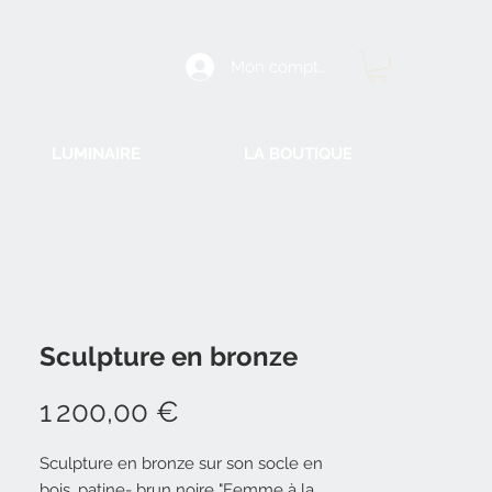
Mon compte
LUMINAIRE
LA BOUTIQUE
Sculpture en bronze
Prix
1 200,00 €
Sculpture en bronze sur son socle en
bois, patine- brun noire "Femme à la