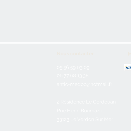
Nous contacter
M
05 56 59 03 09
06 77 68 13 38
antic-medoc@hotmail.fr
2 Résidence Le Cordouan -
Rue Henri Bournazel
33123 Le Verdon Sur Mer