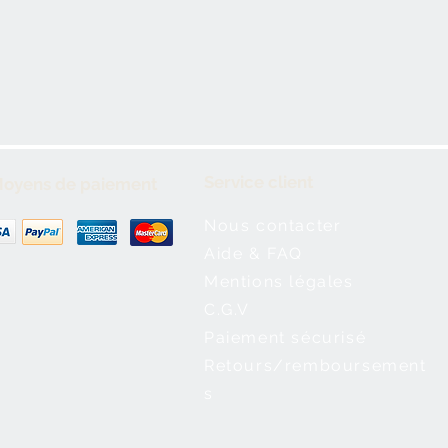
Service client
oyens de paiement
Nous contacter
Aide & FAQ
Mentions légales
C.G.V
Paiement sécurisé
Retours/remboursement
s