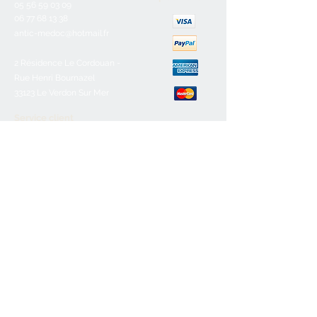
05 56 59 03 09
06 77 68 13 38
antic-medoc@hotmail.fr
2 Résidence Le Cordouan -
Rue Henri Bournazel
33123 Le Verdon Sur Mer
Service client
Nous contacter
Aide & FAQ
Mentions légales
C.G.V
Paiement sécurisé
Retours/remboursements
Horaires d'ouverture
Lundi :
Fermé
Mardi :
10h-12h30/16h-19h
Mercredi :
10h-12h30/16h-19h