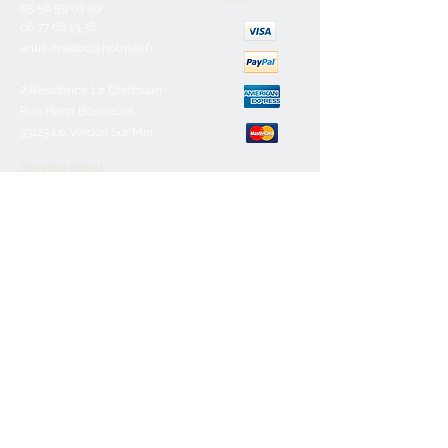
05 56 59 03 09
06 77 68 13 38
antic-medoc@hotmail.fr
2 Résidence Le Cordouan -
Rue Henri Bournazel
33123 Le Verdon Sur Mer
Service client
Nous contacter
Aide & FAQ
Mentions légales
C.G.V
Paiement sécurisé
Retours/remboursements
Horaires d'ouverture
Lundi :
Fermé
Mardi :
10h-12h30/16h-19h
Mercredi :
10h-12h30/16h-19h