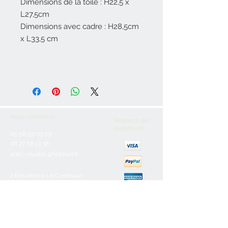
Dimensions de la toile : H22,5 x
L27,5cm
Dimensions avec cadre : H28,5cm
x L33,5 cm
Nous contacter
Moyens de
paiement
05 56 59 03 09
06 77 68 13 38
antic-medoc@hotmail.fr
2 Résidence Le Cordouan -
Rue Henri Bournazel
33123 Le Verdon Sur Mer
Service client