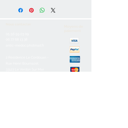
Nous contacter
Moyens de
paiement
05 56 59 03 09
06 77 68 13 38
antic-medoc@hotmail.fr
2 Résidence Le Cordouan -
Rue Henri Bournazel
33123 Le Verdon Sur Mer
Service client
Nous contacter
Aide & FAQ
Mentions légales
C.G.V
Paiement sécurisé
Retours/remboursements