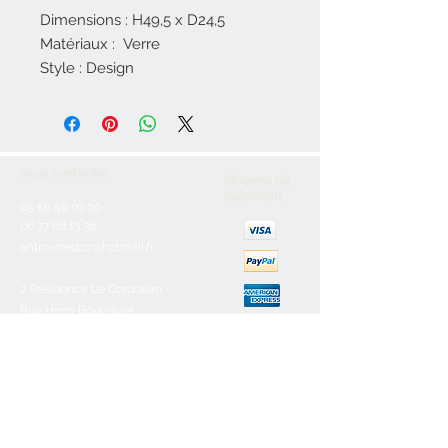
Dimensions : H49,5 x D24,5
Matériaux : Verre
Style : Design
Nous contacter
Moyens de
paiement
05 56 59 03 09
06 77 68 13 38
antic-medoc@hotmail.fr
2 Résidence Le Cordouan -
Rue Henri Bournazel
33123 Le Verdon Sur Mer
Service client
Nous contacter
Aide & FAQ
Mentions légales