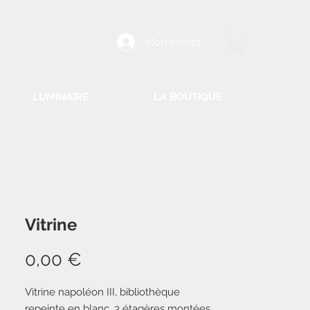
Mon compte
LUMINAIRE
LA BOUTIQUE
Vitrine
Prix
0,00 €
Vitrine napoléon III, bibliothèque
repeinte en blanc. 3 étagères montées