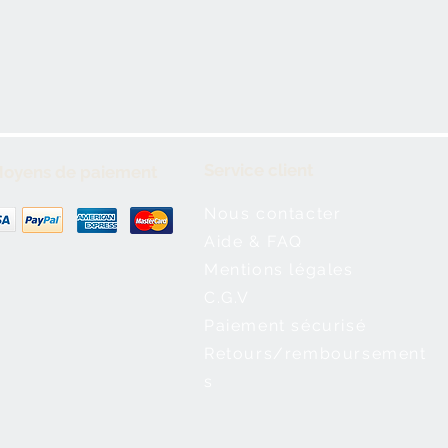
Service client
oyens de paiement
Nous contacter
Aide & FAQ
Mentions légales
C.G.V
Paiement sécurisé
Retours/remboursement
s