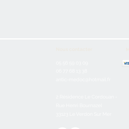
Nous contacter
M
05 56 59 03 09
06 77 68 13 38
antic-medoc@hotmail.fr
2 Résidence Le Cordouan -
Rue Henri Bournazel
33123 Le Verdon Sur Mer